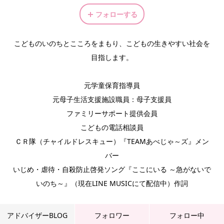
フォローする
こどものいのちとこころをまもり、こどもの生きやすい社会を
目指します。
元学童保育指導員
元母子生活支援施設職員：母子支援員
ファミリーサポート提供会員
こどもの電話相談員
ＣＲ隊（チャイルドレスキュー）『TEAMあべじゃ～ズ』メン
バー
いじめ・虐待・自殺防止啓発ソング『ここにいる ～急がないで
いのち～』（現在LINE MUSICにて配信中）作詞
アドバイザーBLOG
フォロワー
フォロー中