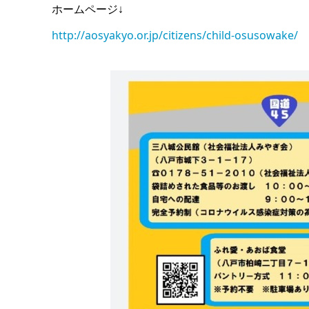
ホームページ↓
http://aosyakyo.or.jp/citizens/child-osusowake/