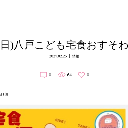
28(日)八戸こども宅食おすそ
2021.02.25
情報
0
64
0
わけ便